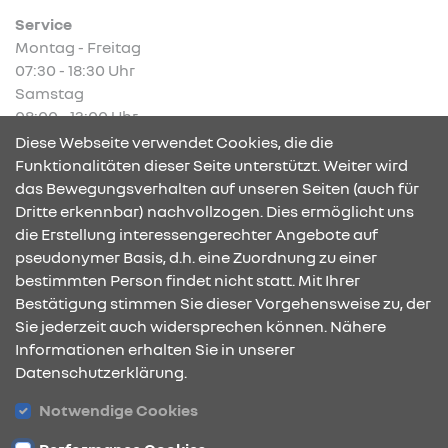
Service
Montag - Freitag
07:30 - 18:30 Uhr
Samstag
08:00 - 13:00 Uhr
Diese Webseite verwendet Cookies, die die
Funktionalitäten dieser Seite unterstützt. Weiter wird
das Bewegungsverhalten auf unseren Seiten (auch für
Dritte erkennbar) nachvollzogen. Dies ermöglicht uns
KONTAKT & ANFAHRT
die Erstellung interessengerechter Angebote auf
pseudonymer Basis, d.h. eine Zuordnung zu einer
bestimmten Person findet nicht statt. Mit Ihrer
Bestätigung stimmen Sie dieser Vorgehensweise zu, der
ÖFFNUNGSZEITEN
Sie jederzeit auch widersprechen können. Nähere
Informationen erhalten Sie in unserer
Datenschutzerklärung.
STANDORTE
Notwendige Cookies