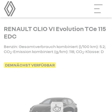
RENAULT CLIO VI Evolution TCe 115
EDC
Benzin: Gesamtverbrauch kombiniert (l/100 km): 5.2;
CO
-Emission kombiniert (g/km): 118; CO
-Klasse: D
2
2
DEMNÄCHST VERFÜGBAR