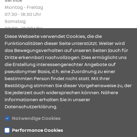
Montag - Freitag
07:30 - 18:30 Uhr
Samstag
08:00 - 13:00 Uhr
Diese Webseite verwendet Cookies, die die
Funktionalitäten dieser Seite unterstützt. Weiter wird
das Bewegungsverhalten auf unseren Seiten (auch für
Dritte erkennbar) nachvollzogen. Dies ermöglicht uns
KONTAKT & ANFAHRT
die Erstellung interessengerechter Angebote auf
pseudonymer Basis, d.h. eine Zuordnung zu einer
bestimmten Person findet nicht statt. Mit Ihrer
Bestätigung stimmen Sie dieser Vorgehensweise zu, der
ÖFFNUNGSZEITEN
Sie jederzeit auch widersprechen können. Nähere
Informationen erhalten Sie in unserer
Datenschutzerklärung.
STANDORTE
Notwendige Cookies
Performance Cookies