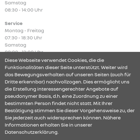
Samstag
08:30 - 14:00 Uhr
Service
Montag - Freitag
07:30 - 18:30 Uhr
Samstag
08:00 - 13:00 Uhr
Diese Webseite verwendet Cookies, die die
Funktionalitäten dieser Seite unterstützt. Weiter wird
das Bewegungsverhalten auf unseren Seiten (auch für
Dritte erkennbar) nachvollzogen. Dies ermöglicht uns
KONTAKT & ANFAHRT
die Erstellung interessengerechter Angebote auf
pseudonymer Basis, d.h. eine Zuordnung zu einer
bestimmten Person findet nicht statt. Mit Ihrer
Bestätigung stimmen Sie dieser Vorgehensweise zu, der
ÖFFNUNGSZEITEN
Sie jederzeit auch widersprechen können. Nähere
Informationen erhalten Sie in unserer
Datenschutzerklärung.
STANDORTE