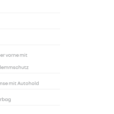
er vorne mit
Klemmschutz
mse mit Autohold
irbag