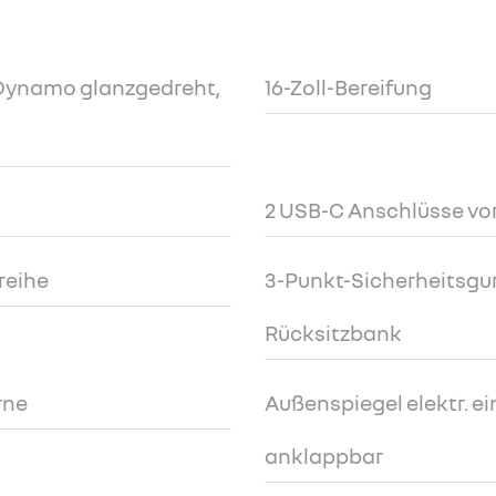
r Dynamo glanzgedreht,
16-Zoll-Bereifung
2 USB-C Anschlüsse vo
zreihe
3-Punkt-Sicherheitsgurt
Rücksitzbank
rne
Außenspiegel elektr. ein
anklappbar