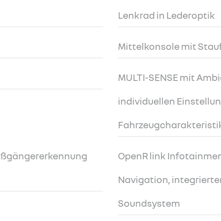
Lenkrad in Lederoptik
Mittelkonsole mit Sta
MULTI-SENSE mit Ambi
individuellen Einstellu
Fahrzeugcharakteristi
Fußgängererkennung
OpenR link Infotainmen
Navigation, integrier
Soundsystem