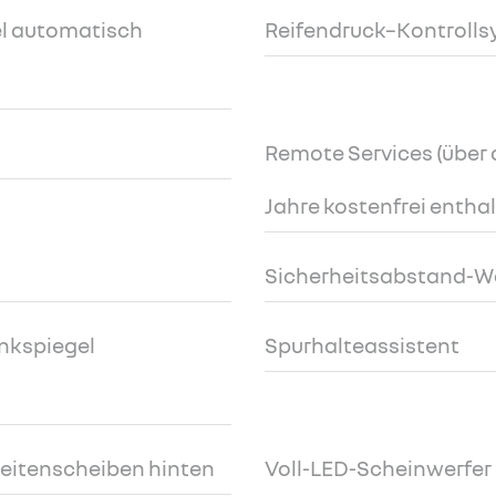
l automatisch
Reifendruck–Kontrolls
Remote Services (über d
Jahre kostenfrei entha
Sicherheitsabstand-W
nkspiegel
Spurhalteassistent
Seitenscheiben hinten
Voll-LED-Scheinwerfer 