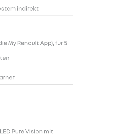
ystem indirekt
ie My Renault App), für 5
lten
arner
LED Pure Vision mit