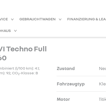
VICE
GEBRAUCHTWAGEN
FINANZIERUNG & LE
OHAUS
I Techno Full
60
Zustand
Ne
niert (l/100 km): 4.1;
m): 92; CO
-Klasse: B
2
Fahrzeugtyp
Kl
Motor
116