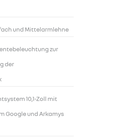
ufach und Mittelarmlehne
entebeleuchtung zur
ng der
k
tsystem 10,1-Zoll mit
tem Google und Arkamys