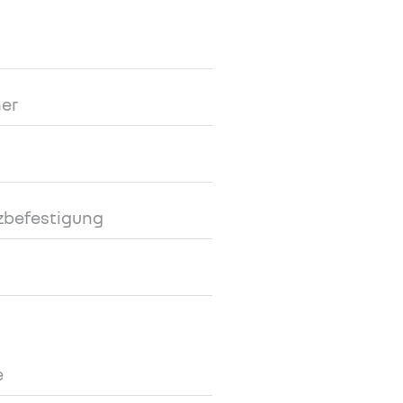
er
tzbefestigung
e