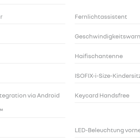
r
Fernlichtassistent
Geschwindigkeitswarn
Haifischantenne
ISOFIX-i-Size-Kindersi
egration via Android
Keycard Handsfree
™
LED-Beleuchtung vorn