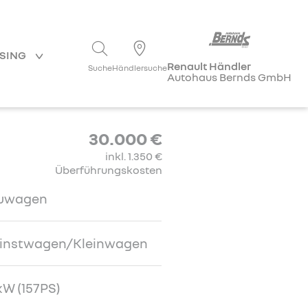
ASING
Renault Händler
Suche
Händlersuche
Autohaus Bernds GmbH
30.000 €
inkl. 1.350 €
Überführungskosten
uwagen
einstwagen/Kleinwagen
kW (157PS)