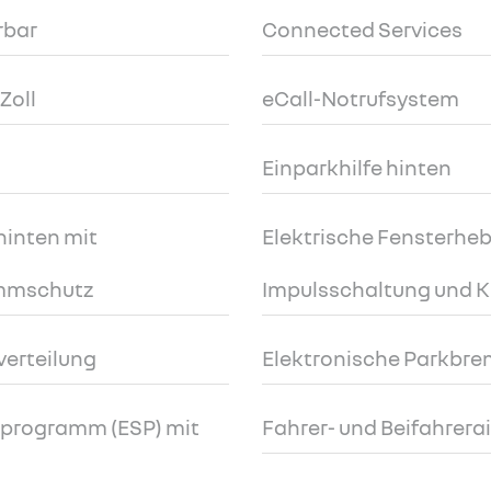
rbar
Connected Services
Zoll
eCall-Notrufsystem
Einparkhilfe hinten
hinten mit
Elektrische Fensterheb
emmschutz
Impulsschaltung und 
verteilung
Elektronische Parkbre
tsprogramm (ESP) mit
Fahrer- und Beifahrera