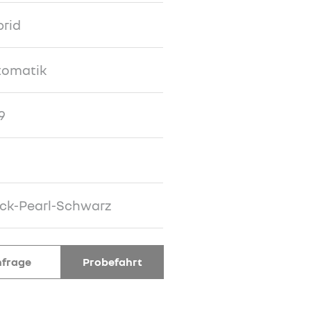
rid
tomatik
9
ck-Pearl-Schwarz
frage
Probefahrt