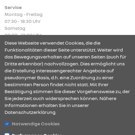
Service
Montag - Freitag
07:30 - 18:30 Uhr
Samstag
08:00 - 13:00 Uhr
Diese Webseite verwendet Cookies, die die
Funktionalitäten dieser Seite unterstützt. Weiter wird
das Bewegungsverhalten auf unseren Seiten (auch für
Dritte erkennbar) nachvollzogen. Dies ermöglicht uns
KONTAKT & ANFAHRT
die Erstellung interessengerechter Angebote auf
pseudonymer Basis, d.h. eine Zuordnung zu einer
bestimmten Person findet nicht statt. Mit Ihrer
Bestätigung stimmen Sie dieser Vorgehensweise zu, der
ÖFFNUNGSZEITEN
Sie jederzeit auch widersprechen können. Nähere
Informationen erhalten Sie in unserer
Datenschutzerklärung.
STANDORTE
Notwendige Cookies