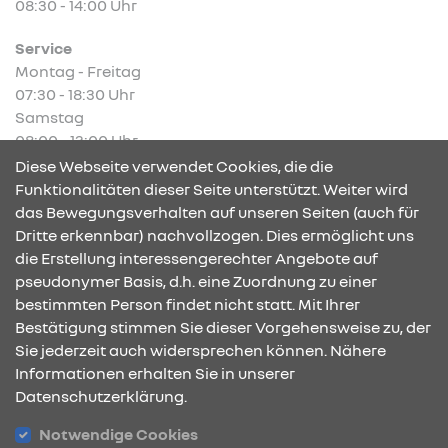
08:30 - 14:00 Uhr
Service
Montag - Freitag
07:30 - 18:30 Uhr
Samstag
08:00 - 13:00 Uhr
Diese Webseite verwendet Cookies, die die
Funktionalitäten dieser Seite unterstützt. Weiter wird
das Bewegungsverhalten auf unseren Seiten (auch für
Dritte erkennbar) nachvollzogen. Dies ermöglicht uns
KONTAKT & ANFAHRT
die Erstellung interessengerechter Angebote auf
pseudonymer Basis, d.h. eine Zuordnung zu einer
bestimmten Person findet nicht statt. Mit Ihrer
Bestätigung stimmen Sie dieser Vorgehensweise zu, der
ÖFFNUNGSZEITEN
Sie jederzeit auch widersprechen können. Nähere
Informationen erhalten Sie in unserer
Datenschutzerklärung.
STANDORTE
Notwendige Cookies