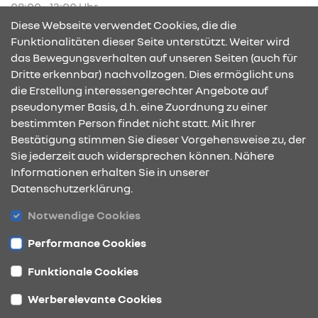
08:00 - 13:00 Uhr
Diese Webseite verwendet Cookies, die die
Funktionalitäten dieser Seite unterstützt. Weiter wird
das Bewegungsverhalten auf unseren Seiten (auch für
Dritte erkennbar) nachvollzogen. Dies ermöglicht uns
KONTAKT & ANFAHRT
die Erstellung interessengerechter Angebote auf
pseudonymer Basis, d.h. eine Zuordnung zu einer
bestimmten Person findet nicht statt. Mit Ihrer
Bestätigung stimmen Sie dieser Vorgehensweise zu, der
ÖFFNUNGSZEITEN
Sie jederzeit auch widersprechen können. Nähere
Informationen erhalten Sie in unserer
Datenschutzerklärung.
STANDORTE
Notwendige Cookies
Performance Cookies
Funktionale Cookies
Werberelevante Cookies