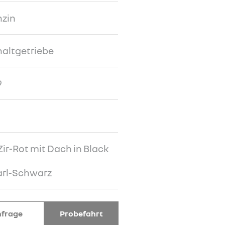
nzin
altgetriebe
9
ir-Rot mit Dach in Black
arl-Schwarz
frage
Probefahrt