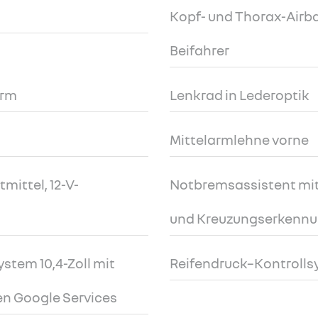
Kopf- und Thorax-Airba
Beifahrer
orm
Lenkrad in Lederoptik
Mittelarmlehne vorne
mittel, 12-V-
Notbremsassistent mit
und Kreuzungserkenn
stem 10,4-Zoll mit
Reifendruck–Kontroll
en Google Services