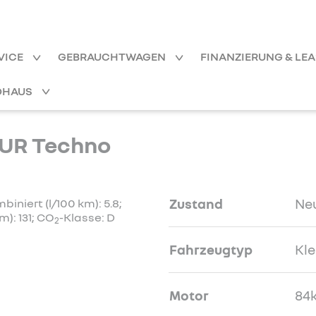
VICE
GEBRAUCHTWAGEN
FINANZIERUNG & LE
OHAUS
UR Techno
Zustand
Ne
niert (l/100 km): 5.8;
): 131; CO
-Klasse: D
2
Fahrzeugtyp
Kl
Motor
84k