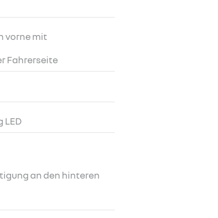
h vorne mit
r Fahrerseite
g LED
tigung an den hinteren