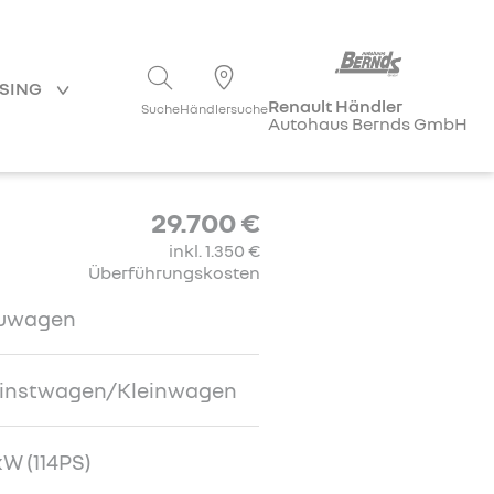
ASING
Renault Händler
Suche
Händlersuche
Autohaus Bernds GmbH
29.700 €
inkl. 1.350 €
Überführungskosten
uwagen
einstwagen/Kleinwagen
W (114PS)