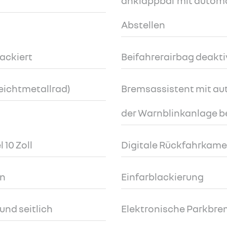
anklappbar mit autom
Abstellen
ackiert
Beifahrerairbag deakti
Leichtmetallrad)
Bremsassistent mit au
der Warnblinkanlage 
 10 Zoll
Digitale Rückfahrkame
en
Einfarblackierung
und seitlich
Elektronische Parkbre