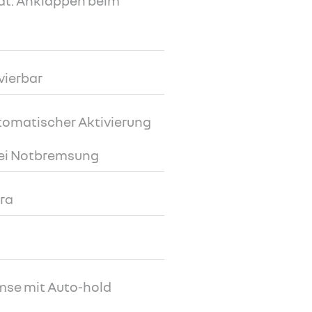
at. Anklappen beim
vierbar
tomatischer Aktivierung
bei Notbremsung
ra
mse mit Auto-hold