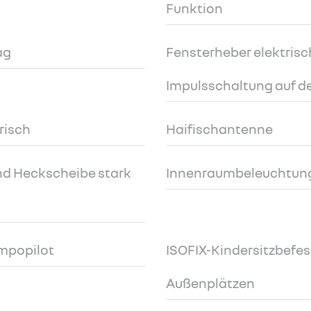
Funktion
ag
Fensterheber elektrisc
Impulsschaltung auf de
risch
Haifischantenne
nd Heckscheibe stark
Innenraumbeleuchtun
empopilot
ISOFIX-Kindersitzbefes
Außenplätzen