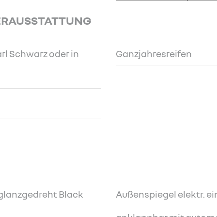
ERAUSSTATTUNG
rl Schwarz oder in
Ganzjahresreifen
 glanzgedreht Black
Außenspiegel elektr. ein