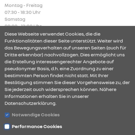
Montag - Freitag
07:30 - 18:30 Uhr
Samstag
08:00 - 13:00 Uhr
Diese Webseite verwendet Cookies, die die
Funktionalitäten dieser Seite unterstützt. Weiter wird
das Bewegungsverhalten auf unseren Seiten (auch für
Dritte erkennbar) nachvollzogen. Dies ermöglicht uns
KONTAKT & ANFAHRT
die Erstellung interessengerechter Angebote auf
pseudonymer Basis, d.h. eine Zuordnung zu einer
bestimmten Person findet nicht statt. Mit Ihrer
Bestätigung stimmen Sie dieser Vorgehensweise zu, der
ÖFFNUNGSZEITEN
Sie jederzeit auch widersprechen können. Nähere
Informationen erhalten Sie in unserer
Datenschutzerklärung.
STANDORTE
Notwendige Cookies
Performance Cookies