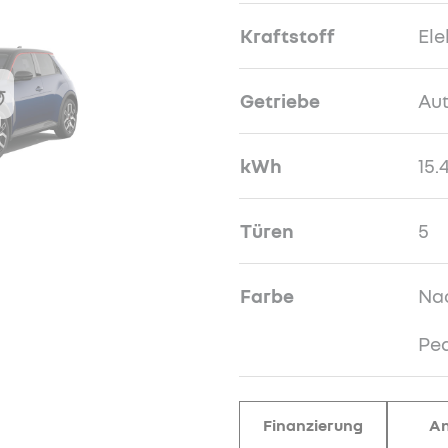
Kraftstoff
Ele
Getriebe
Au
kWh
15.
Türen
5
Farbe
Nac
Pe
Finanzierung
An