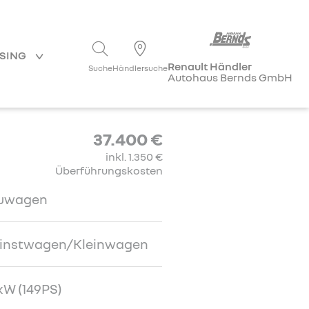
ASING
Renault Händler
Suche
Händlersuche
Autohaus Bernds GmbH
37.400 €
inkl. 1.350 €
Überführungskosten
uwagen
einstwagen/Kleinwagen
kW (149PS)