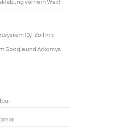
klebung vorne in Weiß
tsystem 10,1-Zoll mit
tem Google und Arkamys
lbar
arner