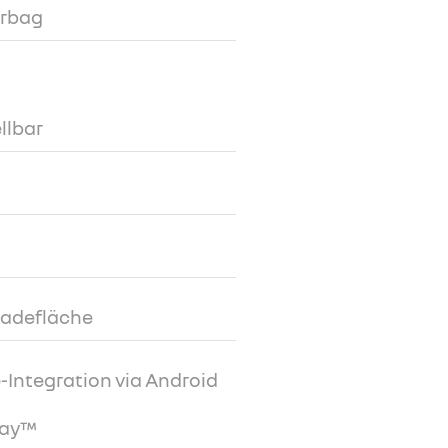
irbag
llbar
ladefläche
Integration via Android
lay™