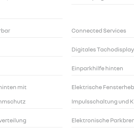
rbar
Connected Services
Digitales Tachodisplay 
Einparkhilfe hinten
hinten mit
Elektrische Fensterheb
emmschutz
Impulsschaltung und 
verteilung
Elektronische Parkbre