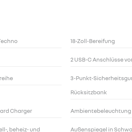
 Techno
18-Zoll-Bereifung
2 USB-C Anschlüsse vo
zreihe
3-Punkt-Sicherheitsgurt
Rücksitzbank
oard Charger
Ambientebeleuchtung 
ll-, beheiz- und
Außenspiegel in Schwa