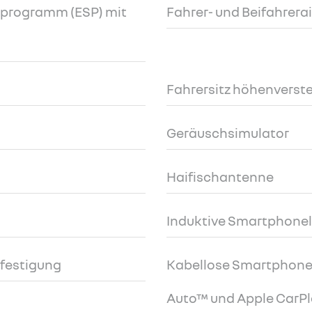
tsprogramm (ESP) mit
Fahrer- und Beifahrera
Fahrersitz höhenverste
Geräuschsimulator
Haifischantenne
Induktive Smartphone
efestigung
Kabellose Smartphone-
Auto™ und Apple CarP