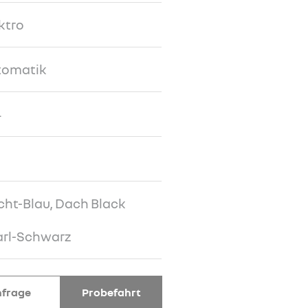
ktro
tomatik
4
ht-Blau, Dach Black
arl-Schwarz
frage
Probefahrt