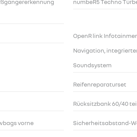
Fußgängererkennung
numbeR5 Techno Türbe
OpenR link Infotainmen
Navigation, integrier
Soundsystem
Reifenreparaturset
Rücksitzbank 60/40 tei
wbags vorne
Sicherheitsabstand-W