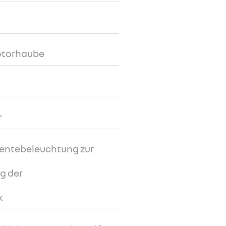
otorhaube
r
entebeleuchtung zur
ng der
k