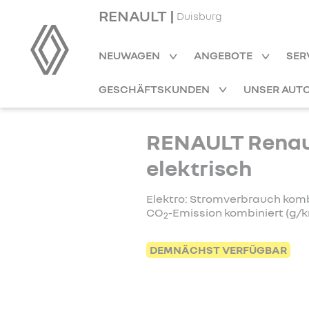
RENAULT |
Duisburg
NEUWAGEN
ANGEBOTE
SER
GESCHÄFTSKUNDEN
UNSER AUT
RENAULT Renaul
elektrisch
Elektro: Stromverbrauch kombi
CO
-Emission kombiniert (g/k
2
DEMNÄCHST VERFÜGBAR