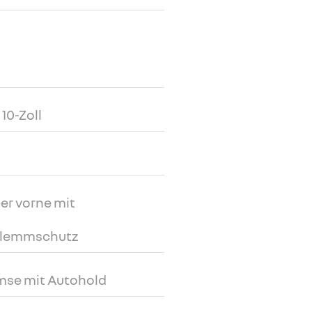
10-Zoll
er vorne mit
Klemmschutz
mse mit Autohold