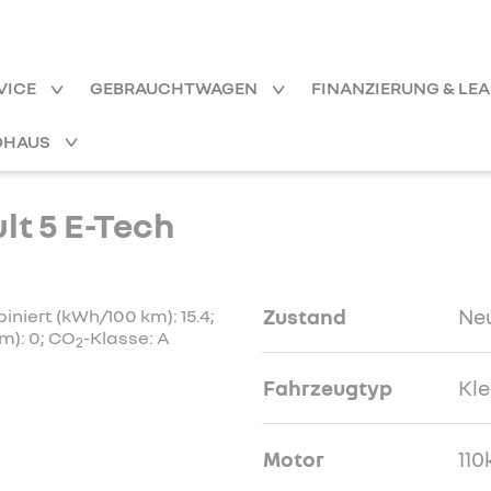
VICE
GEBRAUCHTWAGEN
FINANZIERUNG & LE
OHAUS
t 5 E-Tech
Zustand
Ne
niert (kWh/100 km): 15.4;
m): 0; CO
-Klasse: A
2
Fahrzeugtyp
Kl
Motor
110