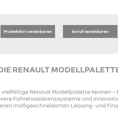
Probefahrt vereinbaren
Anruf vereinbaren
DIE RENAULT MODELLPALETT
 vielfältige Renault Modellpalette kennen – f
levere Fahrerassistenzsysteme und innovati
nseren maßgeschneiderten Leasing- und Fi