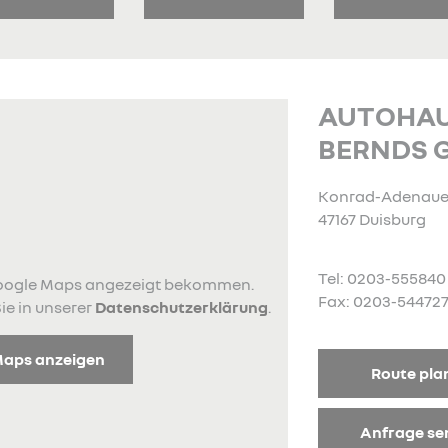
AUTOHA
BERNDS 
Konrad-Adenauer
47167 Duisburg
Tel: 0203-555840
 Google Maps angezeigt bekommen.
Fax: 0203-54472
ie in unserer
Datenschutzerklärung
.
Maps anzeigen
Route pla
Anfrage s